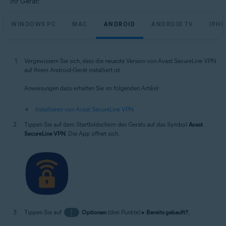
Ihr Gerät:
WINDOWS PC
MAC
ANDROID
ANDROID TV
IPHO
Vergewissern Sie sich, dass die neueste Version von Avast SecureLine VPN
auf Ihrem Android-Gerät installiert ist.
Anweisungen dazu erhalten Sie im folgenden Artikel:
Installieren von Avast SecureLine VPN
Tippen Sie auf dem Startbildschirm des Geräts auf das Symbol
Avast
SecureLine VPN
. Die App öffnet sich.
Tippen Sie auf
⋮
Optionen
(drei Punkte) ▸
Bereits gekauft?
,