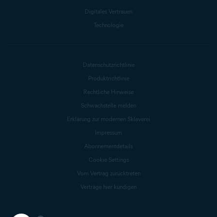
Digitales Vertrauen
Technologie
Datenschutzrichtlinie
Produktrichtlinie
Rechtliche Hinweise
Schwachstelle melden
Erklärung zur modernen Sklaverei
Impressum
Abonnementdetails
Cookie Settings
Vom Vertrag zurücktreten
Verträge hier kündigen