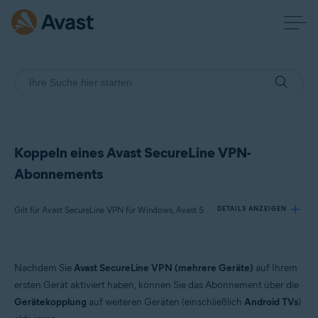
Koppeln eines Avast SecureLine VPN-
Abonnements
Gilt für Avast SecureLine VPN für Windows, Avast SecureLine VPN für Mac, Avast SecureLine VPN für Android, Avast SecureLine VPN für iOS
DETAILS ANZEIGEN
Produkte:
Nachdem Sie
Avast SecureLine VPN (mehrere Geräte)
auf Ihrem
Avast SecureLine VPN 5.x für Windows
ersten Gerät aktiviert haben, können Sie das Abonnement über die
Avast SecureLine VPN 4.x für Mac
Gerätekopplung
auf weiteren Geräten (einschließlich
Android TVs
)
Avast SecureLine VPN 6.x für Android