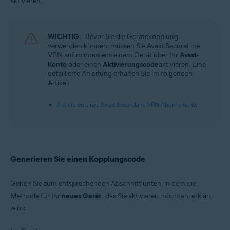
aktivieren.
Avast SecureLine VPN 6.x für iOS
Betriebssysteme:
WICHTIG:
Bevor Sie die Gerätekopplung
Microsoft Windows 11 Home/Pro/Enterprise/Education
verwenden können, müssen Sie Avast SecureLine
Microsoft Windows 10 Home/Pro/Enterprise/Education – 32-/64-Bit
VPN auf mindestens einem Gerät über Ihr
Avast-
Microsoft Windows 8.1 Home/Pro/Enterprise/Education – 32-/64-Bit
Konto
oder einen
Aktivierungscode
aktivieren. Eine
Microsoft Windows 8 Home/Pro/Enterprise/Education – 32-/64-Bit
detaillierte Anleitung erhalten Sie im folgenden
Microsoft Windows 7 Home Basic/Home
Artikel:
Premium/Professional/Enterprise/Ultimate – Service Pack 1, 32-/64-Bit
Apple macOS 12.x (Monterey)
Aktivieren eines Avast SecureLine VPN-Abonnements
Apple macOS 11.x (Big Sur)
Apple macOS 10.15.x (Catalina)
Apple macOS 10.14.x (Mojave)
Apple macOS 10.13.x (High Sierra)
Apple macOS 10.12.x (Sierra)
Generieren Sie einen Kopplungscode
Google Android 6.0 (Marshmallow, API 23) oder höher
Gehen Sie zum entsprechenden Abschnitt unten, in dem die
Apple iOS 14.0 oder höher
Methode für Ihr
neues Gerät
, das Sie aktivieren möchten, erklärt
wird: