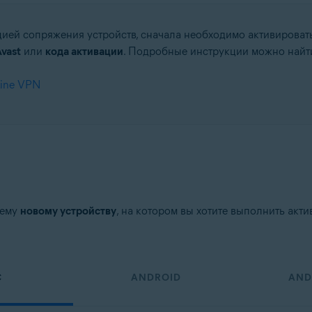
ией сопряжения устройств, сначала необходимо активировать
vast
или
кода активации
. Подробные инструкции можно найти
tion
Line VPN
ation — 32- или 64-разрядная версия
64-разрядная версия
-разрядная версия
fessional / Enterprise / Ultimate — SP 1, 32- или 64-разрядная версия
шему
новому устройству
, на котором вы хотите выполнить акт
C
ANDROID
AND
новая версия