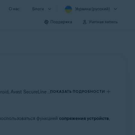
О нас
Блоги
Украина (русский)
Поддержка
Учетная запись
Применяется к Avast SecureLine VPN для Windows, Avast SecureLine VPN для Mac, Avast SecureLine VPN для Android, Avast SecureLine VPN для iOS
ПОКАЗАТЬ ПОДРОБНОСТИ
 воспользоваться функцией
сопряжения устройств
,