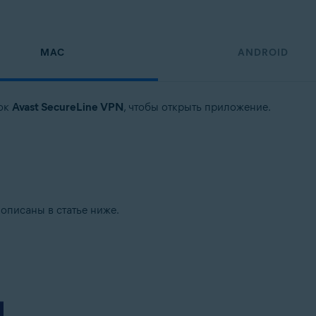
MAC
ANDROID
чок
Avast SecureLine VPN
, чтобы открыть приложение.
описаны в статье ниже.