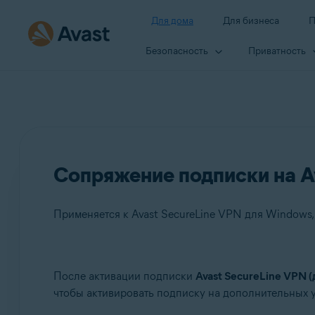
Для дома
Для бизнеса
П
Безопасность
Приватность
Сопряжение подписки на A
Продукты:
После активации подписки
Avast SecureLine VPN (
чтобы активировать подписку на дополнительных 
Avast SecureLine VPN 5.x для Windows
Avast SecureLine VPN 4.x для Mac