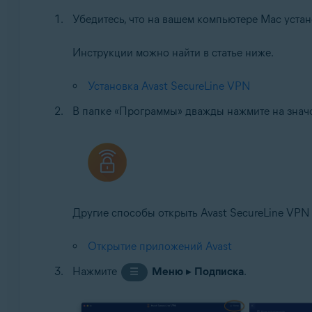
Убедитесь, что на вашем компьютере Mac устан
Apple iOS 14.0 или более поздняя версия
Инструкции можно найти в статье ниже.
Установка Avast SecureLine VPN
В папке «Программы» дважды нажмите на зна
Другие способы открыть Avast SecureLine VPN 
Открытие приложений Avast
Нажмите
Меню
▸
Подписка
.
☰