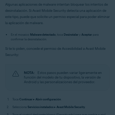
Algunas aplicaciones de malware intentan bloquear los intentos de
desinstalación. Si Avast Mobile Security detecta una aplicación de
este tipo, puede que solicite un permiso especial para poder eliminar
la aplicación de malware.
En el mosaico
Malware detectado
, toca
Desinstalar
y
Aceptar
para
confirmar la desinstalación.
Si te lo piden, concede el permiso de Accesibilidad a Avast Mobile
Security:
NOTA:
Estos pasos pueden variar ligeramente en
función del modelo de tu dispositivo, la versión de
Android y las personalizaciones del proveedor.
Toca
Continuar
▸
Abrir configuración
.
Selecciona
Servicios instalados
▸
Avast Mobile Security
.
Toca el control deslizante blanco (Desactivado) para que cambie a azul