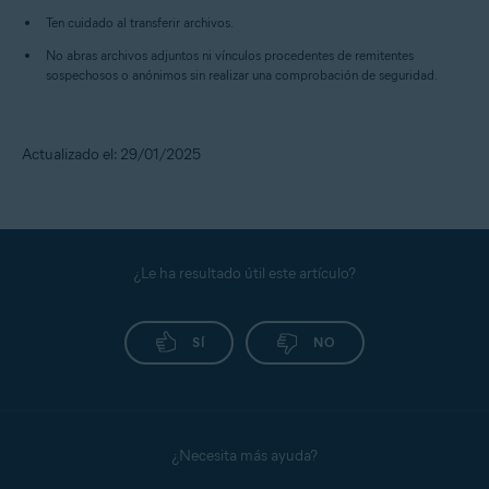
Ten cuidado al transferir archivos.
No abras archivos adjuntos ni vínculos procedentes de remitentes
sospechosos o anónimos sin realizar una comprobación de seguridad.
Actualizado el: 29/01/2025
¿Le ha resultado útil este artículo?
SÍ
NO
¿Necesita más ayuda?