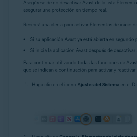
Asegúrese de no desactivar Avast de la lista Elemento
Avast One 24.x para Mac
asegurar una protección en tiempo real.
Avast Premium Security 24.x para Mac
Sistemas operativos:
Recibirá una alerta para activar Elementos de inicio d
Apple macOS 14.x (Sonoma)
Si su aplicación Avast ya está abierta en segundo
Apple macOS 13.x (Ventura)
Si inicia la aplicación Avast después de desactivar
Para continuar utilizando todas las funciones de Avas
que se indican a continuación para activar y reactivar
Haga clic en el icono
Ajustes del Sistema
en el D
Haga clic en
General
▸
Elementos de inicio de se