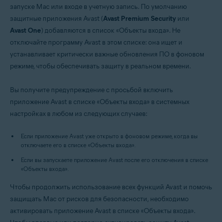
запуске Mac или входе в учетную запись. По умолчанию
защитные приложения Avast (
Avast Premium Security
или
Операционные системы:
Avast One
) добавляются в список «Объекты входа». Не
Apple macOS 14.x (Sonoma)
отключайте программу Avast в этом списке: она ищет и
Apple macOS 13.x (Ventura)
устанавливает критически важные обновления ПО в фоновом
режиме, чтобы обеспечивать защиту в реальном времени.
Вы получите предупреждение с просьбой включить
приложение Avast в списке «Объекты входа» в системных
настройках в любом из следующих случаев:
Если приложение Avast уже открыто в фоновом режиме, когда вы
отключаете его в списке «Объекты входа».
Если вы запускаете приложение Avast после его отключения в списке
«Объекты входа».
Чтобы продолжить использование всех функций Avast и помочь
защищать Mac от рисков для безопасности, необходимо
активировать приложение Avast в списке «Объекты входа».