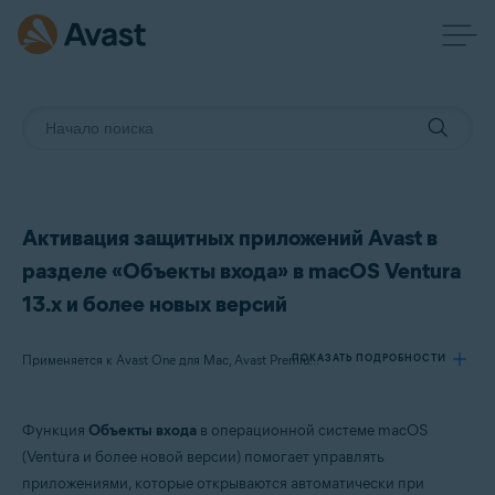
Активация защитных приложений Avast в
разделе «Объекты входа» в macOS Ventura
13.x и более новых версий
ПОКАЗАТЬ ПОДРОБНОСТИ
Применяется к Avast One для Mac, Avast Premium Security для Mac
Функция
Объекты входа
в операционной системе macOS
Продукты:
(Ventura и более новой версии) помогает управлять
Avast One 24.x для Mac
приложениями, которые открываются автоматически при
Avast Premium Security 24.x для Mac