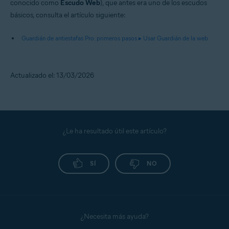
conocido como
Escudo Web
), que antes era uno de los escudos
básicos, consulta el artículo siguiente:
Guardián de antiestafas Pro: primeros pasos ▸ Usar Guardián de la web
Actualizado el: 13/03/2026
¿Le ha resultado útil este artículo?
SÍ
NO
¿Necesita más ayuda?