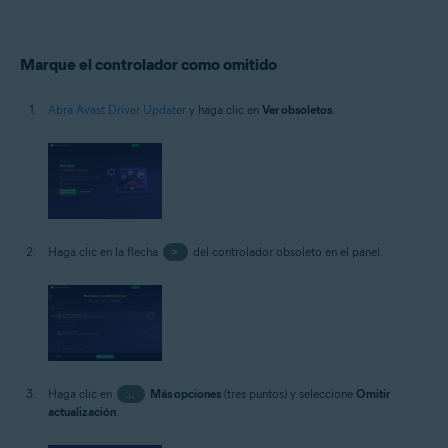
Marque el controlador como omitido
Abra Avast Driver Updater
y haga clic en
Ver obsoletos
.
Haga clic en la flecha
>
del controlador obsoleto en el panel.
Haga clic en
…
Más opciones
(tres puntos) y seleccione
Omitir
actualización
.