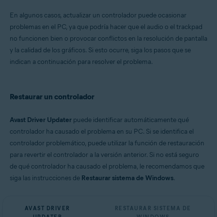
Microsoft Windows 11 Home/Pro/Enterprise/Education
En algunos casos, actualizar un controlador puede ocasionar
Microsoft Windows 10 Home/Pro/Enterprise/Education - 32 o 64 bits
problemas en el PC, ya que podría hacer que el audio o el trackpad
Microsoft Windows 8.1/Pro/Enterprise - 32 o 64 bits
Microsoft Windows 8/Pro/Enterprise - 32 o 64 bits
no funcionen bien o provocar conflictos en la resolución de pantalla
Microsoft Windows 7 Home Basic/Home
y la calidad de los gráficos. Si esto ocurre, siga los pasos que se
Premium/Professional/Enterprise/Ultimate - Service Pack 1, 32 o 64 bits
indican a continuación para resolver el problema.
Restaurar un controlador
Avast Driver Updater
puede identificar automáticamente qué
controlador ha causado el problema en su PC. Si se identifica el
controlador problemático, puede utilizar la función de restauración
para revertir el controlador a la versión anterior. Si no está seguro
de qué controlador ha causado el problema, le recomendamos que
siga las instrucciones de
Restaurar sistema de Windows
.
AVAST DRIVER
RESTAURAR SISTEMA DE