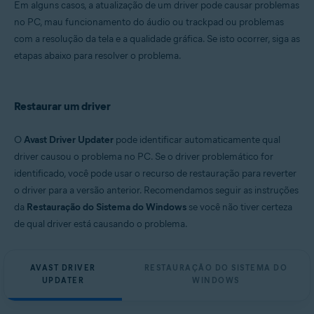
Em alguns casos, a atualização de um driver pode causar problemas
Microsoft Windows 11 Home / Pro / Enterprise / Education
no PC, mau funcionamento do áudio ou trackpad ou problemas
Microsoft Windows 10 Home / Pro / Enterprise / Education - 32 / 64-bit
com a resolução da tela e a qualidade gráfica. Se isto ocorrer, siga as
Microsoft Windows 8.1 / Pro / Enterprise - 32 / 64-bit
Microsoft Windows 8 / Pro / Enterprise - 32 / 64-bit
etapas abaixo para resolver o problema.
Microsoft Windows 7 Home Basic / Home Premium / Professional /
Enterprise / Ultimate - Service Pack 1, 32 / 64-bit
Restaurar um driver
O
Avast Driver Updater
pode identificar automaticamente qual
driver causou o problema no PC. Se o driver problemático for
identificado, você pode usar o recurso de restauração para reverter
o driver para a versão anterior. Recomendamos seguir as instruções
da
Restauração do Sistema do Windows
se você não tiver certeza
de qual driver está causando o problema.
AVAST DRIVER
RESTAURAÇÃO DO SISTEMA DO
UPDATER
WINDOWS