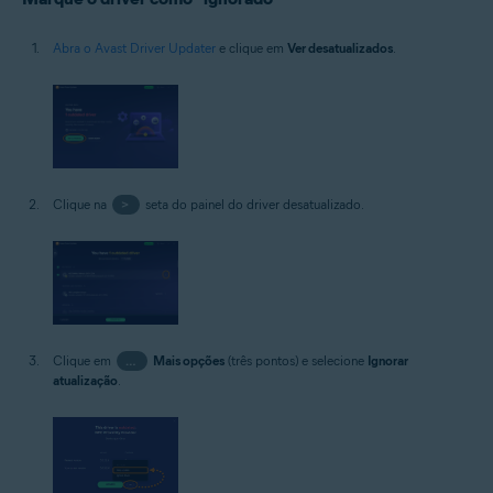
Abra o Avast Driver Updater
e clique em
Ver desatualizados
.
Clique na
>
seta do painel do driver desatualizado.
Clique em
…
Mais opções
(três pontos) e selecione
Ignorar
atualização
.