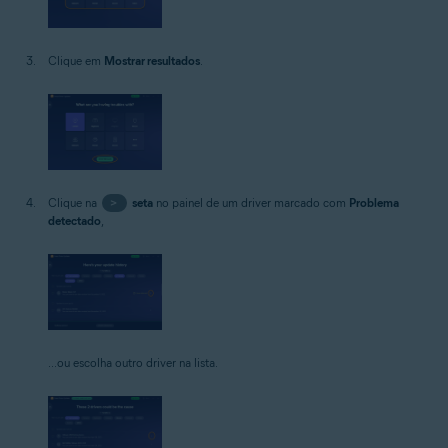
Clique em
Mostrar resultados
.
Clique na
>
seta
no painel de um driver marcado com
Problema
detectado
,
...ou escolha outro driver na lista.