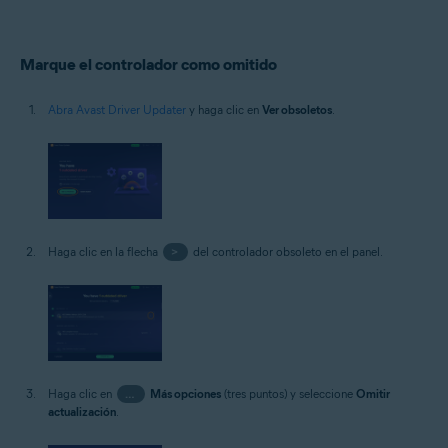
Marque el controlador como omitido
Abra Avast Driver Updater
y haga clic en
Ver obsoletos
.
Haga clic en la flecha
>
del controlador obsoleto en el panel.
Haga clic en
…
Más opciones
(tres puntos) y seleccione
Omitir
actualización
.