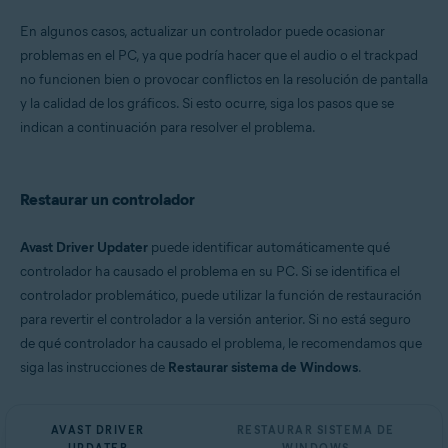
Microsoft Windows 11 Home/Pro/Enterprise/Education
En algunos casos, actualizar un controlador puede ocasionar
Microsoft Windows 10 Home/Pro/Enterprise/Education - 32 o 64 bits
problemas en el PC, ya que podría hacer que el audio o el trackpad
Microsoft Windows 8.1/Pro/Enterprise - 32 o 64 bits
Microsoft Windows 8/Pro/Enterprise - 32 o 64 bits
no funcionen bien o provocar conflictos en la resolución de pantalla
Microsoft Windows 7 Home Basic/Home
y la calidad de los gráficos. Si esto ocurre, siga los pasos que se
Premium/Professional/Enterprise/Ultimate - Service Pack 1, 32 o 64 bits
indican a continuación para resolver el problema.
Restaurar un controlador
Avast Driver Updater
puede identificar automáticamente qué
controlador ha causado el problema en su PC. Si se identifica el
controlador problemático, puede utilizar la función de restauración
para revertir el controlador a la versión anterior. Si no está seguro
de qué controlador ha causado el problema, le recomendamos que
siga las instrucciones de
Restaurar sistema de Windows
.
AVAST DRIVER
RESTAURAR SISTEMA DE