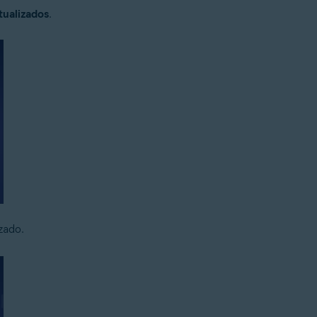
tualizados
.
zado.