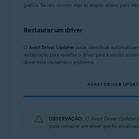
Sistemas operacionais:
gráfica. Se isto ocorrer, siga as etapas abaixo para res
Microsoft Windows 11 Home / Pro / Enterprise / Educa
Microsoft Windows 10 Home / Pro / Enterprise / Educat
Restaurar um driver
Microsoft Windows 8.1 / Pro / Enterprise - 32 / 64-bit
Microsoft Windows 8 / Pro / Enterprise - 32 / 64-bit
Microsoft Windows 7 Home Basic / Home Premium / Profes
O
Avast Driver Updater
pode identificar automaticame
restauração para reverter o driver para a versão ante
driver está causando o problema.
AVAST DRIVER UPDAT
OBSERVAÇÃO:
O Avast Driver Updater p
pode restaurar um driver que foi atualiza