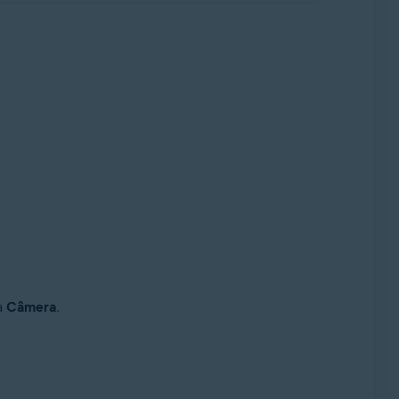
a
Câmera
.