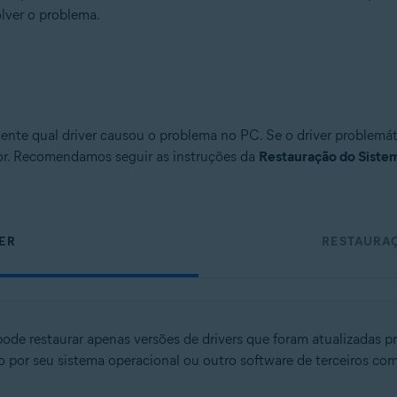
olver o problema.
tion
ion - 32 / 64-bit
sional / Enterprise / Ultimate - Service Pack 1, 32 / 64-bit
nte qual driver causou o problema no PC. Se o driver problemáti
rior. Recomendamos seguir as instruções da
Restauração do Sist
ER
RESTAURA
ode restaurar apenas versões de drivers que foram atualizadas p
do por seu sistema operacional ou outro software de terceiros com