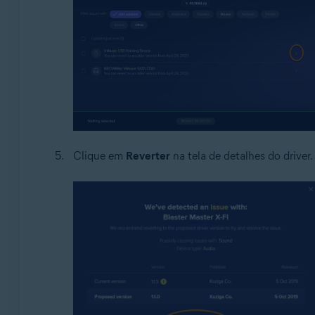
Clique em
Reverter
na tela de detalhes do driver.