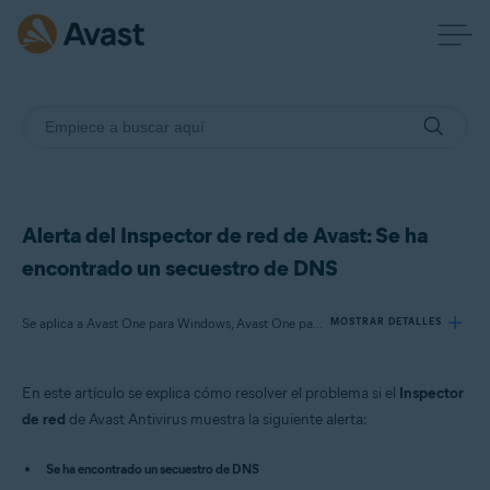
Alerta del Inspector de red de Avast: Se ha
encontrado un secuestro de DNS
Se aplica a Avast One para Windows, Avast One para Mac, Avast Premium Security para Windows, Avast Free Antivirus para Windows, Avast Premium Security para Mac, Avast Security para Mac
MOSTRAR DETALLES
En este artículo se explica cómo resolver el problema si el
Inspector
Productos:
de red
de Avast Antivirus muestra la siguiente alerta:
Avast One 22.x para Windows
Avast One 22.x para Mac
Se ha encontrado un secuestro de DNS
Avast Premium Security 22.x para Windows