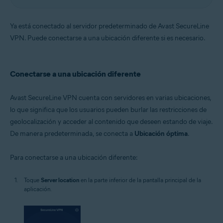
Ya está conectado al servidor predeterminado de Avast SecureLine
VPN. Puede conectarse a una ubicación diferente si es necesario.
Conectarse a una ubicación diferente
Avast SecureLine VPN cuenta con servidores en varias ubicaciones,
lo que significa que los usuarios pueden burlar las restricciones de
geolocalización y acceder al contenido que deseen estando de viaje.
De manera predeterminada, se conecta a
Ubicación óptima
.
Para conectarse a una ubicación diferente:
Toque
Server location
en la parte inferior de la pantalla principal de la
aplicación.