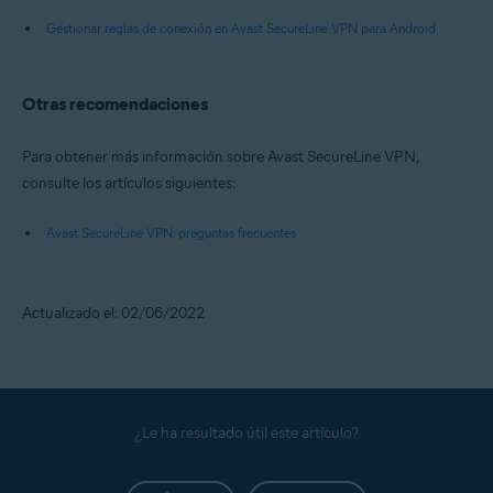
Gestionar reglas de conexión en Avast SecureLine VPN para Android
Otras recomendaciones
Para obtener más información sobre Avast SecureLine VPN,
consulte los artículos siguientes:
Avast SecureLine VPN: preguntas frecuentes
Actualizado el: 02/06/2022
¿Le ha resultado útil este artículo?