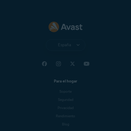
España
Para el hogar
Soporte
Seguridad
Privacidad
Rendimiento
Blog