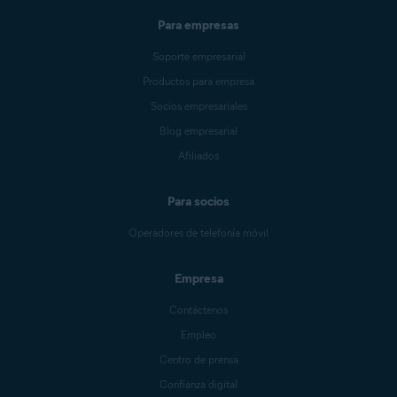
Para empresas
Soporte empresarial
Productos para empresa
Socios empresariales
Blog empresarial
Afiliados
Para socios
Operadores de telefonía móvil
Empresa
Contáctenos
Empleo
Centro de prensa
Confianza digital