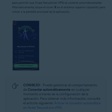
para permitir que Avast SecureLine VPN se conecte automáticamente.
Alternativamente, toque el icono
X
en el extremo superior izquierdo para
volver a la pantalla principal de la aplicación.
CONSEJO:
Puede gestionar el comportamiento
de
Conectar automáticamente
en cualquier
momento a través de la configuración de la
aplicación. Para obtener más información, consulte
el artículo siguiente:
Activar la conexión automática
en Avast SecureLine VPN
.