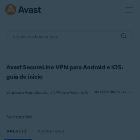
Avast SecureLine VPN para Android e iOS:
guía de inicio
Se aplica a Avast SecureLine VPN para Android, Avast SecureLine VPN para iOS
MOSTRAR DETALLES
Productos:
Su dispositivo:
Avast SecureLine VPN 6.x para Android
Avast SecureLine VPN 6.x para iOS
ANDROID
IPHONE/IPAD