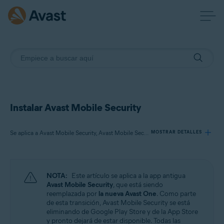
Instalar Avast Mobile Security
Se aplica a Avast Mobile Security, Avast Mobile Security Premium, Avast Mobile Security Ultimate
MOSTRAR DETALLES
Productos:
NOTA:
Este artículo se aplica a la app antigua
Avast Mobile Security
Avast Mobile Security
, que está siendo
Avast Mobile Security Premium
reemplazada por
la nueva Avast One
. Como parte
Avast Mobile Security Ultimate
de esta transición, Avast Mobile Security se está
eliminando de Google Play Store y de la App Store
y pronto dejará de estar disponible. Todas las
Sistemas operativos: