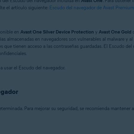
ión del Escudo del navegador incluida en
Avast One
. Para obtener 
e el artículo siguiente:
Escudo del navegador de Avast Premium 
n
- 32 o 64 bits
ponible en
Avast One Silver Device Protection
y
Avast One Gold
q
ñas almacenadas en navegadores son vulnerables al malware y al 
ional/Enterprise/Ultimate - Service Pack 1 con Convenient Rollup Updat
nes que tienen acceso a las contraseñas guardadas. El Escudo del
nfidenciales.
 a usar el Escudo del navegador.
vegador
terminada. Para mejorar su seguridad, se recomienda mantener a