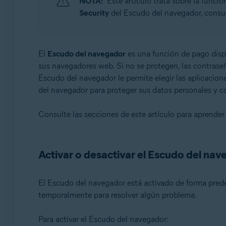
NOTA:
Este artículo trata sobre la func
Sistemas operativos:
Security
del Escudo del navegador, consult
Microsoft Windows 11 Home/Pro/Enterprise/Educatio
Microsoft Windows 10 Home/Pro/Enterprise/Education 
Microsoft Windows 8.1/Pro/Enterprise - 32 o 64 bits
El
Escudo del navegador
es una función de pago dis
Microsoft Windows 8/Pro/Enterprise - 32 o 64 bits
sus navegadores web. Si no se protegen, las contrase
Microsoft Windows 7 Home Basic/Home Premium/Profess
Escudo del navegador le permite elegir las aplicacio
del navegador para proteger sus datos personales y co
Consulte las secciones de este artículo para aprender
Activar o desactivar el Escudo del na
El Escudo del navegador está activado de forma prede
temporalmente para resolver algún problema.
Para activar el Escudo del navegador: