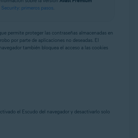
información sobre la versión
Avast Premium
Security: primeros pasos
.
ue permite proteger las contraseñas almacenadas en
robo por parte de aplicaciones no deseadas. El
e, 32 o 64 bits
 navegador también bloquea el acceso a las cookies
ctivado el Escudo del navegador y desactivarlo solo