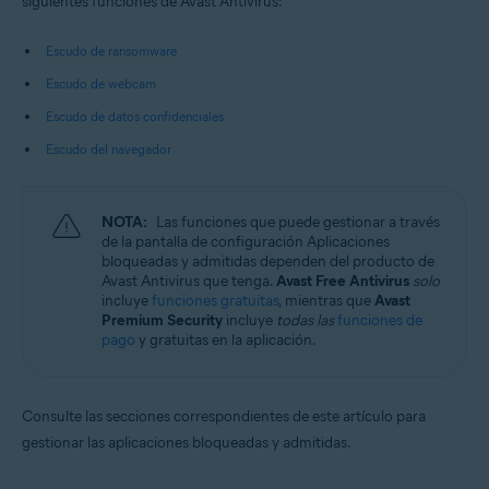
siguientes funciones de Avast Antivirus:
Sistemas operativos:
Microsoft Windows 11 Home/Pro/Enterprise/Education
Escudo de ransomware
Microsoft Windows 10 Home/Pro/Enterprise/Education - 32 o 64 bits
Microsoft Windows 8.1/Pro/Enterprise - 32 o 64 bits
Escudo de webcam
Microsoft Windows 8/Pro/Enterprise - 32 o 64 bits
Escudo de datos confidenciales
Microsoft Windows 7 Home Basic/Home
Premium/Professional/Enterprise/Ultimate - Service Pack 1 con
Escudo del navegador
Convenient Rollup Update, 32 o 64 bits
NOTA:
Las funciones que puede gestionar a través
de la pantalla de configuración Aplicaciones
bloqueadas y admitidas dependen del producto de
Avast Antivirus que tenga.
Avast Free Antivirus
solo
incluye
funciones gratuitas
, mientras que
Avast
Premium Security
incluye
todas las
funciones de
pago
y gratuitas en la aplicación.
Consulte las secciones correspondientes de este artículo para
gestionar las aplicaciones bloqueadas y admitidas.