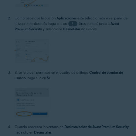
Compruebe que la opción
Aplicaciones
esté seleccionada en el panel de
la izquierda; después, haga clic en
⋮
(tres puntos) junto a
Avast
Premium Security
y seleccione
Desinstalar
dos veces.
Si se le piden permisos en el cuadro de diálogo
Control de cuentas de
usuario
, haga clic en
Sí
.
Cuando aparezca la ventana de
Desinstalación de Avast Premium Security
,
haga clic en
Desinstalar
.