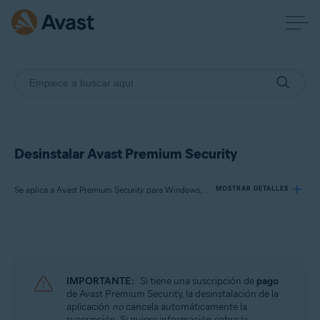
Desinstalar Avast Premium Security
Se aplica a Avast Premium Security para Windows, Avast Premium Security para Mac
MOSTRAR DETALLES
Productos:
Avast Premium Security 23.x para Windows
Avast Premium Security 15.x para Mac
IMPORTANTE:
Si tiene una suscripción de
pago
de Avast Premium Security, la desinstalación de la
Sistemas operativos:
aplicación
no
cancela automáticamente la
suscripción. Si quiere información sobre la