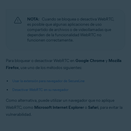
Microsoft Windows 10 Home/Pro/Enterprise/Education - 32 o 64 bits
Microsoft Windows 8.1/Pro/Enterprise - 32 o 64 bits
Microsoft Windows 8/Pro/Enterprise - 32 o 64 bits
Microsoft Windows 7 Home Basic/Home
NOTA:
Cuando se bloquea o desactiva WebRTC,
Premium/Professional/Enterprise/Ultimate - Service Pack 1, 32 o 64 bits
es posible que algunas aplicaciones de uso
compartido de archivos o de videollamadas que
Apple macOS 11.x (Big Sur)
dependen de la funcionalidad WebRTC no
Apple macOS 10.15.x (Catalina)
funcionen correctamente.
Apple macOS 10.14.x (Mojave)
Apple macOS 10.13.x (High Sierra)
Apple macOS 10.12.x (Sierra)
Para bloquear o desactivar WebRTC en
Google Chrome
y
Mozilla
Firefox
, use uno de los métodos siguientes:
Usar la extensión para navegador de SecureLine
Desactivar WebRTC en su navegador
Como alternativa, puede utilizar un navegador que no aplique
WebRTC, como
Microsoft Internet Explorer
o
Safari
, para evitar la
vulnerabilidad.