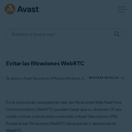
Evitar las filtraciones WebRTC
Se aplica a Avast SecureLine VPN para Windows, Avast SecureLine VPN para Mac
MOSTRAR DETALLES
Productos:
En la mayoría de navegadores web, las filtraciones Web Real-Time
Avast SecureLine VPN 5.x para Windows
Communication (WebRTC) pueden hacer que su dirección IP sea
Avast SecureLine VPN 4.x para Mac
visible, incluso cuando está conectado a Avast SecureLine VPN.
Puede evitar filtraciones WebRTC bloqueando o desactivando
Sistemas operativos:
WebRTC.