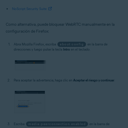
NoScript Security Suite
Como alternativa, puede bloquear WebRTC manualmente en la
configuración de Firefox:
Abra Mozilla Firefox, escriba
about:config
en la barra de
direcciones y luego pulse la tecla
Intro
en el teclado.
Para aceptar la advertencia, haga clic en
Aceptar el riesgo y continuar
.
Escriba
media.peerconnection.enabled
en la barra de