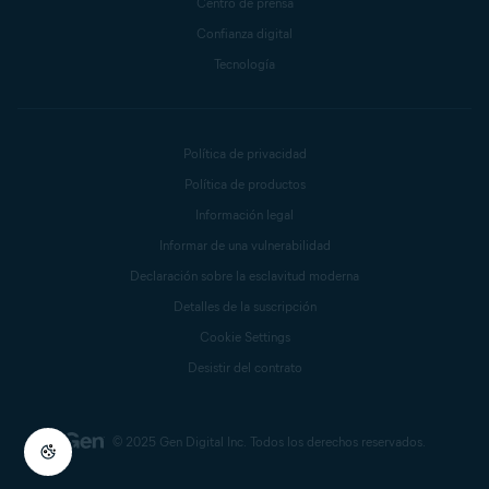
Centro de prensa
Confianza digital
Tecnología
Política de privacidad
Política de productos
Información legal
Informar de una vulnerabilidad
Declaración sobre la esclavitud moderna
Detalles de la suscripción
Cookie Settings
Desistir del contrato
© 2025 Gen Digital Inc.
Todos los derechos reservados.