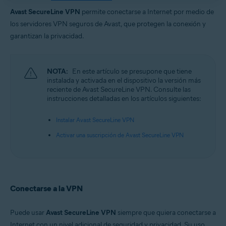
Sistemas operativos:
Avast SecureLine VPN
permite conectarse a Internet por medio de
Google Android 6.0 (Lollipop, API 23) o posterior
los servidores VPN seguros de Avast, que protegen la conexión y
Apple iOS 14.0 o posterior
garantizan la privacidad.
NOTA:
En este artículo se presupone que tiene
instalada y activada en el dispositivo la versión más
reciente de Avast SecureLine VPN. Consulte las
instrucciones detalladas en los artículos siguientes:
Instalar Avast SecureLine VPN
Activar una suscripción de Avast SecureLine VPN
Conectarse a la VPN
Puede usar
Avast SecureLine VPN
siempre que quiera conectarse a
Internet con un nivel adicional de seguridad y privacidad. Su uso