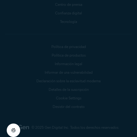
Centro de prensa
Confianza digital
Tecnología
Política de privacidad
Política de productos
Información legal
Informar de una vulnerabilidad
Declaración sobre la esclavitud moderna
Detalles de la suscripción
Cookie Settings
Desistir del contrato
© 2025 Gen Digital Inc.
Todos los derechos reservados.