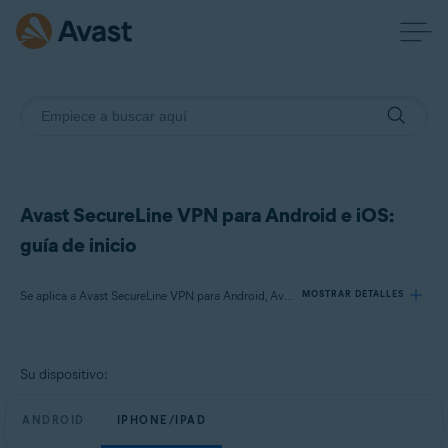
Avast SecureLine VPN para Android e iOS:
guía de inicio
Se aplica a Avast SecureLine VPN para Android, Avast SecureLine VPN para iOS
MOSTRAR DETALLES
Productos:
Su dispositivo:
Avast SecureLine VPN 6.x para Android
Avast SecureLine VPN 6.x para iOS
ANDROID
IPHONE/IPAD