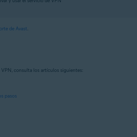
ivar y usar el servicio de VPN
rte de Avast
.
VPN, consulta los artículos siguientes:
os pasos