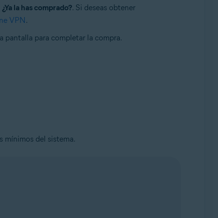
▸
¿Ya la has comprado?
. Si deseas obtener
Line VPN
.
la pantalla para completar la compra.
s mínimos del sistema.