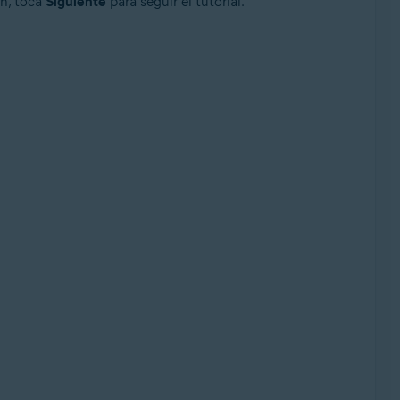
ón, toca
Siguiente
para seguir el tutorial.