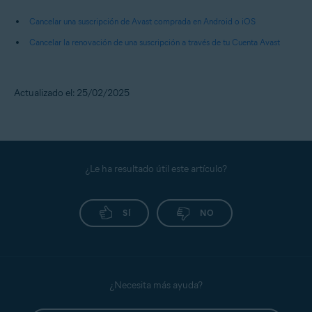
Cancelar una suscripción de Avast comprada en Android o iOS
Cancelar la renovación de una suscripción a través de tu Cuenta Avast
Actualizado el: 25/02/2025
¿Le ha resultado útil este artículo?
SÍ
NO
¿Necesita más ayuda?