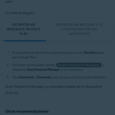
usar:
Tu método elegido:
DESINSTALAR
DESINSTALAR MEDIANTE LA
MEDIANTE GOOGLE
CONFIGURACIÓN DEL
PLAY
DISPOSITIVO
En la pantalla de inicio de tu dispositivo, toca el icono
Play Store
para
abrir Google Play.
En la barra de búsqueda, escribe
Avast Password Manager
y
selecciona
Avast Password Manager
en los resultados.
Toca
Desinstalar
y
Desinstalar
otra vez para confirmar la desinstalación.
Avast Password Manager ya está desinstalado de tu dispositivo
Android.
Otras recomendaciones