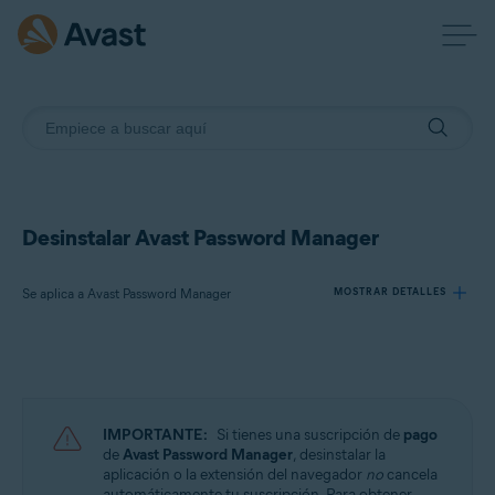
Desinstalar Avast Password Manager
Se aplica a Avast Password Manager
MOSTRAR DETALLES
Productos:
Avast Password Manager
IMPORTANTE:
Si tienes una suscripción de
pago
Sistemas operativos:
de
Avast Password Manager
, desinstalar la
aplicación o la extensión del navegador
no
cancela
Windows, macOS, Android y iOS
automáticamente tu suscripción. Para obtener