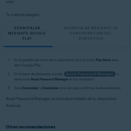
usar:
Tu método elegido:
DESINSTALAR
DESINSTALAR MEDIANTE LA
MEDIANTE GOOGLE
CONFIGURACIÓN DEL
PLAY
DISPOSITIVO
En la pantalla de inicio de tu dispositivo, toca el icono
Play Store
para
abrir Google Play.
En la barra de búsqueda, escribe
Avast Password Manager
y
selecciona
Avast Password Manager
en los resultados.
Toca
Desinstalar
y
Desinstalar
otra vez para confirmar la desinstalación.
Avast Password Manager ya está desinstalado de tu dispositivo
Android.
Otras recomendaciones