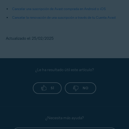
Cancelar una suscripción de Avast comprada en Android o iOS
Cancelar la renovación de una suscripción a través de tu Cuenta Avast
Actualizado el: 25/02/2025
¿Le ha resultado útil este artículo?
SÍ
NO
¿Necesita más ayuda?