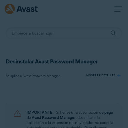
Desinstalar Avast Password Manager
Se aplica a Avast Password Manager
MOSTRAR DETALLES
Productos:
Avast Password Manager
IMPORTANTE:
Si tienes una suscripción de
pago
Sistemas operativos:
de
Avast Password Manager
, desinstalar la
aplicación o la extensión del navegador
no
cancela
Windows, macOS, Android y iOS
automáticamente tu suscripción. Para obtener