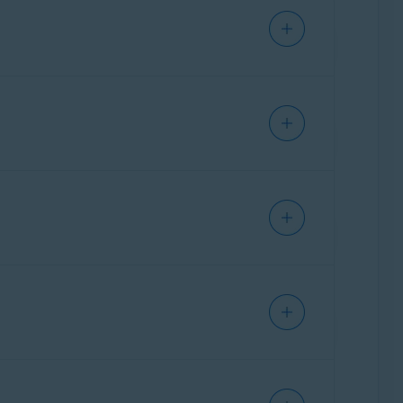
instalar Avast Antivirus. El análisis de
e utilizan conexiones HTTPS.
dar. HTTPS incluye tecnología de cifrado que
tio esté limpio. Los scripts y los archivos
TTPS impide que descargues en tu PC
 estando cifrados y seguros.