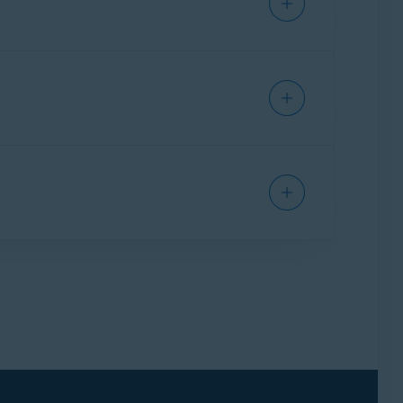
que se encuentre fuera del PC puede leer ni
ftware malicioso potencial, salvo los sitios
nca. Si tu banco no se encuentra en la lista, o
tio y enviarlo por correo electrónico a
banks-
eb
.