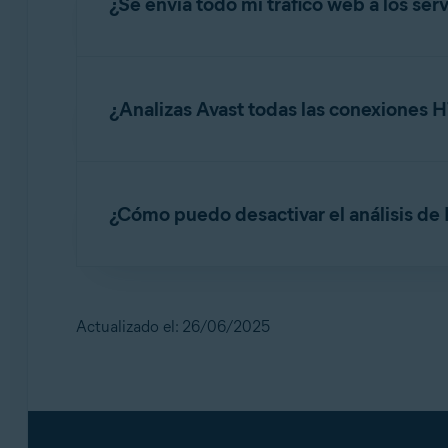
¿Se envía todo mi tráfico web a los ser
No. Todas las operaciones de análisis se llev
descifrar la conexión.
¿Analizas Avast todas las conexiones
Cuando el análisis de HTTPS está activado, Ava
verificados que se han agregado a nuestra lista
¿Cómo puedo desactivar el análisis d
si quieres excluir un sitio determinado del aná
whitelist@avast.com
.
Si bien se recomienda mantener activado el an
Como alternativa, puedes
desactivar
la funció
Abre Avast Antivirus y selecciona ☰ Menú
Actualizado el: 26/06/2025
Desplázate hacia abajo hasta
Configura o
Desmarca la casilla situada junto a
Activa
Si deseas obtener instrucciones detalladas, con