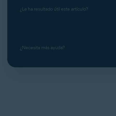
¿Le ha resultado útil este artículo?
Administrar el análisis de HTTPS en el Gua
¿Necesita más ayuda?