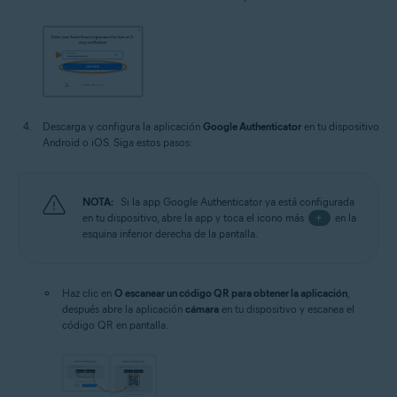
Descarga y configura la aplicación
Google Authenticator
en tu dispositivo
Android o iOS. Siga estos pasos:
NOTA:
Si la app Google Authenticator ya está configurada
en tu dispositivo, abre la app y toca el icono más
+
en la
esquina inferior derecha de la pantalla.
Haz clic en
O escanear un código QR para obtener la aplicación
,
después abre la aplicación
cámara
en tu dispositivo y escanea el
código QR en pantalla.