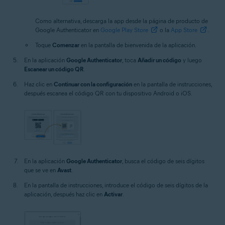
Como alternativa, descarga la app desde la página de producto de
Google Authenticator en
Google Play Store
o la
App Store
.
Toque
Comenzar
en la pantalla de bienvenida de la aplicación.
En la aplicación
Google Authenticator
, toca
Añadir un código
y luego
Escanear un código QR
.
Haz clic en
Continuar con la configuración
en la pantalla de instrucciones,
después escanea el código QR con tu dispositivo Android o iOS.
En la aplicación
Google Authenticator
, busca el código de seis dígitos
que se ve en
Avast
.
En la pantalla de instrucciones, introduce el código de seis dígitos de la
aplicación, después haz clic en
Activar
.