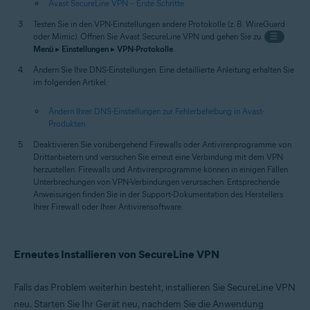
Avast SecureLine VPN – Erste Schritte
Testen Sie in den VPN-Einstellungen andere Protokolle (z. B. WireGuard
oder Mimic). Öffnen Sie Avast SecureLine VPN und gehen Sie zu
☰
Menü
▸
Einstellungen
▸
VPN-Protokolle
.
Ändern Sie Ihre DNS-Einstellungen. Eine detaillierte Anleitung erhalten Sie
im folgenden Artikel:
Ändern Ihrer DNS-Einstellungen zur Fehlerbehebung in Avast-
Produkten
Deaktivieren Sie vorübergehend Firewalls oder Antivirenprogramme von
Drittanbietern und versuchen Sie erneut eine Verbindung mit dem VPN
herzustellen. Firewalls und Antivirenprogramme können in einigen Fällen
Unterbrechungen von VPN-Verbindungen verursachen. Entsprechende
Anweisungen finden Sie in der Support-Dokumentation des Herstellers
Ihrer Firewall oder Ihrer Antivirensoftware.
Erneutes Installieren von SecureLine VPN
Falls das Problem weiterhin besteht, installieren Sie SecureLine VPN
neu. Starten Sie Ihr Gerät neu, nachdem Sie die Anwendung