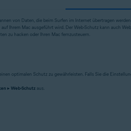
annen von Daten, die beim Surfen im Internet übertragen werden.
n
nd auf Ihrem Mac ausgeführt wird. Der Web-Schutz kann auch Web
 – 32-/64-Bit
aten zu hacken oder Ihren Mac fernzusteuern.
n – 32-/64-Bit
– 32-/64-Bit
ional/Enterprise/Ultimate – Service Pack 1 mit benutzerfreundlichem R
inen optimalen Schutz zu gewährleisten. Falls Sie die Einstell
ken
▸
Web-Schutz
aus.