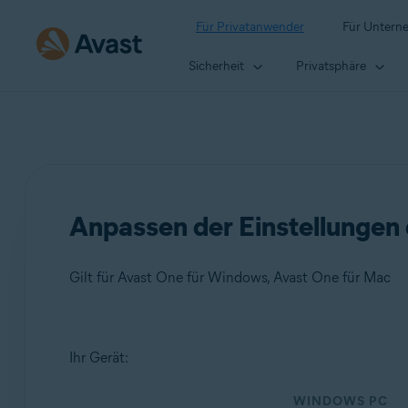
Für Privatanwender
Für Untern
Sicherheit
Privatsphäre
Anpassen der Einstellungen
Gilt für Avast One für Windows, Avast One für Mac
Produkte:
Ihr Gerät:
Avast One 24.x für Windows
WINDOWS PC
Avast One 24.x für Mac