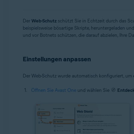
Betriebssysteme:
Der
Web-Schutz
schützt Sie in Echtzeit durch das Sc
Microsoft Windows 11 Home/Pro/Enterprise/Educatio
beispielsweise bösartige Skripte, heruntergeladen u
Microsoft Windows 10 Home/Pro/Enterprise/Education
und vor Botnets schützen, die darauf abzielen, Ihre D
Microsoft Windows 8.1 Home/Pro/Enterprise/Educatio
Microsoft Windows 8 Home/Pro/Enterprise/Education 
Microsoft Windows 7 Home Basic/Home Premium/Profess
Einstellungen anpassen
Apple macOS 14.x (Sonoma)
Apple macOS 13.x (Ventura)
Der Web-Schutz wurde automatisch konfiguriert, um e
Apple macOS 12.x (Monterey)
Apple macOS 11.x (Big Sur)
Öffnen Sie Avast One
und wählen Sie
Entdec
Apple macOS 10.15.x (Catalina)
Apple macOS 10.14.x (Mojave)
Apple macOS 10.13.x (High Sierra)