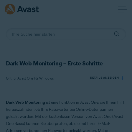
Dark Web Monitoring – Erste Schritte
Gilt für Avast One für Windows
DETAILS ANZEIGEN
Produkte:
Dark Web Monitoring
ist eine Funktion in Avast One, die Ihnen hilft,
Avast One 24.x für Windows
herauszufinden, ob Ihre Passwörter bei Online-Datenpannen
geleakt wurden. Mit der kostenlosen Version von Avast One (Avast
Betriebssysteme:
One Basic) können Sie überprüfen, ob die mit Ihren E-Mail-
Microsoft Windows 11 Home/Pro/Enterprise/Education
Adressen verbundenen Passwörter geleakt wurden. Mit der