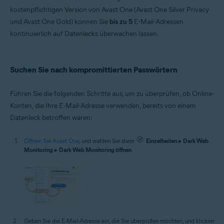
Microsoft Windows 10 Home/Pro/Enterprise/Education – 32-/64-Bit
kostenpflichtigen Version von Avast One (Avast One Silver Privacy
Microsoft Windows 8.1 Home/Pro/Enterprise/Education – 32-/64-Bit
und Avast One Gold) können Sie
bis zu 5
E-Mail-Adressen
Microsoft Windows 8 Home/Pro/Enterprise/Education – 32-/64-Bit
Microsoft Windows 7 Home Basic/Home
kontinuierlich auf Datenlecks überwachen lassen.
Premium/Professional/Enterprise/Ultimate – Service Pack 1 mit
benutzerfreundlichem Rollup-Update, 32-/64-Bit
Suchen Sie nach kompromittierten Passwörtern
Führen Sie die folgenden Schritte aus, um zu überprüfen, ob Online-
Konten, die Ihre E-Mail-Adresse verwenden, bereits von einem
Datenleck betroffen waren:
Öffnen Sie Avast One
, und wählen Sie dann
Einzelheiten
▸
Dark Web
Monitoring
▸
Dark Web Monitoring öffnen
.
Geben Sie die E-Mail-Adresse ein, die Sie überprüfen möchten, und klicken