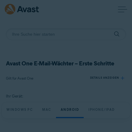
Avast One E-Mail-Wächter – Erste Schritte
Gilt für Avast One
DETAILS ANZEIGEN
Ihr Gerät:
Produkte:
Avast One
WINDOWS PC
MAC
ANDROID
IPHONE/IPAD
Betriebssysteme:
Windows, macOS, Android, iOS