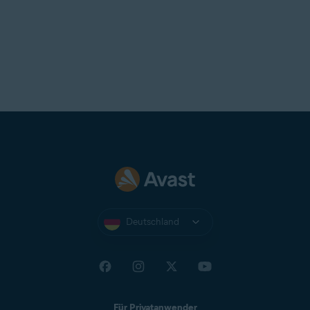
T-Online
UOL Mail
Virgin
Virginmedia
Web
Windowslive
Yahoo
Yandex Mail
Zeeland Net
Ziggo Mail
Zoho Mail
Deutschland
Für Privatanwender