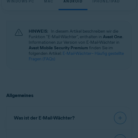
WINDOWS PC
MAC
ANDROID
IPHONE/IPAD
Windows, macOS, Android und iOS
HINWEIS:
In diesem Artikel beschreiben wir die
Funktion "E-Mail-Wächter", enthalten in
Avast One
.
Informationen zur Version von E-Mail-Wächter in
Avast Mobile Security Premium
finden Sie im
folgenden Artikel:
E-Mail-Wächter– Häufig gestellte
Fragen (FAQs)
Allgemeines
Was ist der E-Mail-Wächter?
Der E-Mail-Wächter ist eine kostenpflichtige, in