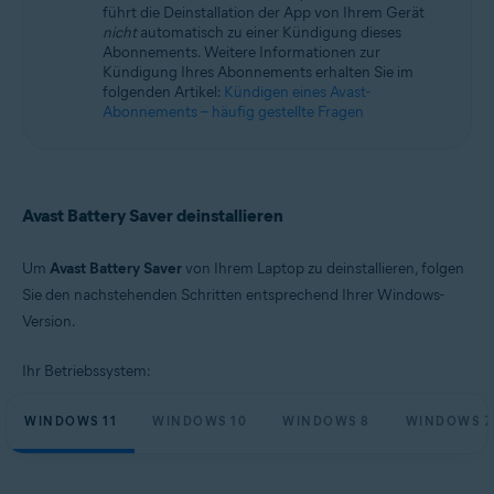
führt die Deinstallation der App von Ihrem Gerät
Microsoft Windows 11 Home/Pro/Enterprise/Education
nicht
automatisch zu einer Kündigung dieses
Microsoft Windows 10 Home/Pro/Enterprise/Education – 32-/64-Bit
Abonnements. Weitere Informationen zur
Microsoft Windows 8.1 Home/Pro/Enterprise/Education – 32-/64-Bit
Kündigung Ihres Abonnements erhalten Sie im
Microsoft Windows 8 Home/Pro/Enterprise/Education – 32-/64-Bit
folgenden Artikel:
Kündigen eines Avast-
Microsoft Windows 7 Home Basic/Home
Abonnements – häufig gestellte Fragen
Premium/Professional/Enterprise/Ultimate – Service Pack 1, 32-/64-Bit
Avast Battery Saver deinstallieren
Um
Avast Battery Saver
von Ihrem Laptop zu deinstallieren, folgen
Sie den nachstehenden Schritten entsprechend Ihrer Windows-
Version.
Ihr Betriebssystem:
WINDOWS 11
WINDOWS 10
WINDOWS 8
WINDOWS 7