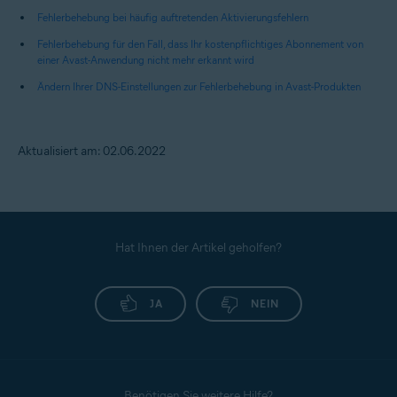
Fehlerbehebung bei häufig auftretenden Aktivierungsfehlern
Fehlerbehebung für den Fall, dass Ihr kostenpflichtiges Abonnement von
einer Avast-Anwendung nicht mehr erkannt wird
Ändern Ihrer DNS-Einstellungen zur Fehlerbehebung in Avast-Produkten
Aktualisiert am: 02.06.2022
Hat Ihnen der Artikel geholfen?
JA
NEIN
Benötigen Sie weitere Hilfe?