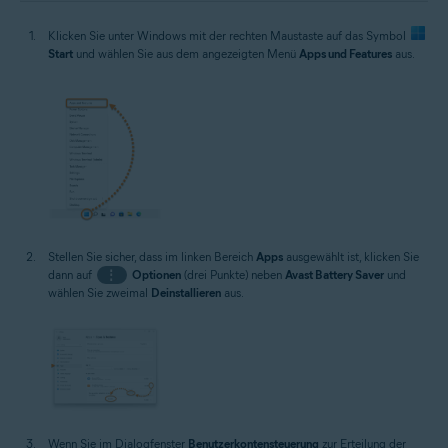
Klicken Sie unter Windows mit der rechten Maustaste auf das Symbol
Start
und wählen Sie aus dem angezeigten Menü
Apps und Features
aus.
Stellen Sie sicher, dass im linken Bereich
Apps
ausgewählt ist, klicken Sie
dann auf
⋮
Optionen
(drei Punkte) neben
Avast Battery Saver
und
wählen Sie zweimal
Deinstallieren
aus.
Wenn Sie im Dialogfenster
Benutzerkontensteuerung
zur Erteilung der