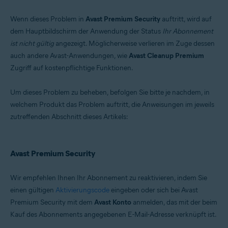
Betriebssysteme:
Wenn dieses Problem in
Avast Premium Security
auftritt, wird auf
Microsoft Windows 11 Home / Pro / Enterprise / Education
dem Hauptbildschirm der Anwendung der Status
Ihr Abonnement
Microsoft Windows 10 Home/Pro/Enterprise/Education – 32-/64-Bit
ist nicht gültig
angezeigt. Möglicherweise verlieren im Zuge dessen
Microsoft Windows 8.1 Home/Pro/Enterprise/Education – 32-/64-Bit
Microsoft Windows 8 Home/Pro/Enterprise/Education – 32-/64-Bit
auch andere Avast-Anwendungen, wie
Avast Cleanup Premium
Microsoft Windows 7 Home Basic/Home
Zugriff auf kostenpflichtige Funktionen.
Premium/Professional/Enterprise/Ultimate – Service Pack 2, 32-/64-Bit
Um dieses Problem zu beheben, befolgen Sie bitte je nachdem, in
welchem Produkt das Problem auftritt, die Anweisungen im jeweils
zutreffenden Abschnitt dieses Artikels:
Avast Premium Security
Wir empfehlen Ihnen Ihr Abonnement zu reaktivieren, indem Sie
einen gültigen
Aktivierungscode
eingeben oder sich bei Avast
Premium Security mit dem
Avast Konto
anmelden, das mit der beim
Kauf des Abonnements angegebenen E-Mail-Adresse verknüpft ist.