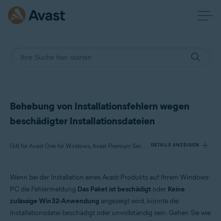
Behebung von Installationsfehlern wegen
beschädigter Installationsdateien
Gilt für Avast One für Windows, Avast Premium Security für Windows, Avast Free Antivirus für Windows, Avast Cleanup Premium für Windows, Avast SecureLine VPN für Windows, Avast AntiTrack Premium für Windows, Avast Driver Updater für Windows, Avast Battery Saver für Windows, Avast BreachGuard für Windows
DETAILS ANZEIGEN
Wenn bei der Installation eines Avast-Produkts auf Ihrem Windows-
Produkte:
PC die Fehlermeldung
Das Paket ist beschädigt
oder
Keine
Avast One 21.x für Windows
zulässige Win32-Anwendung
angezeigt wird, könnte die
Avast Premium Security 21.x für Windows
Installationsdatei beschädigt oder unvollständig sein. Gehen Sie wie
Avast Free Antivirus 21.x für Windows