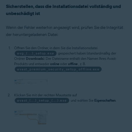
Sicherstellen, dass die Installationsdatei vollständig und
unbeschädigt ist
Wenn der Fehler weiterhin angezeigt wird, prüfen Sie die Integrität
der heruntergeladenen Datei:
Öffnen Sie den Ordner, in dem Sie die Installationsdatei
avg_(...)_setup.exe
gespeichert haben (standardmäßig der
Ordner
Downloads
). Der Dateiname enthält den Namen Ihres Avast-
Produkts und entweder
online
oder
offline
, z. B.
avast_premium_security_setup_offline.exe
.
Klicken Sie mit der rechten Maustaste auf
avast_(...)_setup_(...).exe
und wählen Sie
Eigenschaften
.