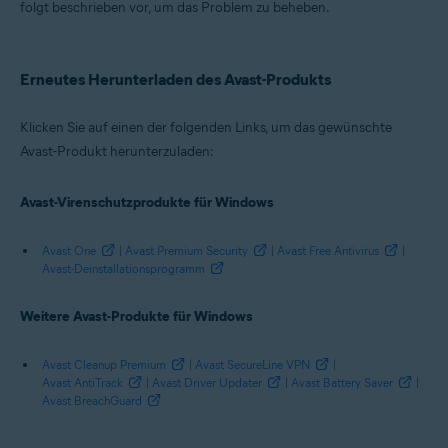
Avast Cleanup Premium 21.x für Windows
folgt beschrieben vor, um das Problem zu beheben.
Avast SecureLine VPN 5.x für Windows
Avast AntiTrack Premium 2.x für Windows
Avast Driver Updater 2.x für Windows
Avast Battery Saver 19.x für Windows
Erneutes Herunterladen des Avast-Produkts
Avast BreachGuard 20.x für Windows
Klicken Sie auf einen der folgenden Links, um das gewünschte
Betriebssysteme:
Avast-Produkt herunterzuladen:
Microsoft Windows 11 Home/Pro/Enterprise/Education
Microsoft Windows 10 Home/Pro/Enterprise/Education – 32-/64-Bit
Microsoft Windows 8.1 Home/Pro/Enterprise/Education – 32-/64-Bit
Avast-Virenschutzprodukte für Windows
Microsoft Windows 8 Home/Pro/Enterprise/Education – 32-/64-Bit
Microsoft Windows 7 Home Basic/Home
Avast One
|
Avast Premium Security
|
Avast Free Antivirus
|
Premium/Professional/Enterprise/Ultimate – Service Pack 1 mit
Avast-Deinstallationsprogramm
benutzerfreundlichem Rollup-Update, 32-/64-Bit
Weitere Avast-Produkte für Windows
Avast Cleanup Premium
|
Avast SecureLine VPN
|
Avast AntiTrack
|
Avast Driver Updater
|
Avast Battery Saver
|
Avast BreachGuard