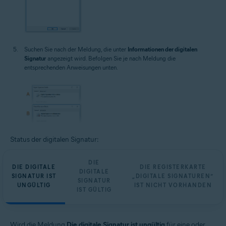
Suchen Sie nach der Meldung, die unter
Informationen der digitalen
Signatur
angezeigt wird. Befolgen Sie je nach Meldung die
entsprechenden Anweisungen unten.
Status der digitalen Signatur:
DIE
DIE DIGITALE
DIE REGISTERKARTE
DIGITALE
SIGNATUR IST
„DIGITALE SIGNATUREN“
SIGNATUR
UNGÜLTIG
IST NICHT VORHANDEN
IST GÜLTIG
Wird die Meldung
Die digitale Signatur ist ungültig
für eine oder