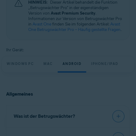
HINWEIS:
Dieser Artikel behandelt die Funktion
Betriebssysteme:
„Betrugswächter Pro" in der eigenständigen
Windows, macOS, Android und iOS
Version von
Avast Premium Security
.
Informationen zur Version von Betrugswächter Pro
in
Avast One
finden Sie im folgenden Artikel:
Avast
One Betrugswächter Pro – Häufig gestellte Fragen
.
Ihr Gerät:
WINDOWS PC
MAC
ANDROID
IPHONE/IPAD
Allgemeines
Was ist der Betrugswächter?
Der Betrugswächter bietet Funktionen, die helfen,