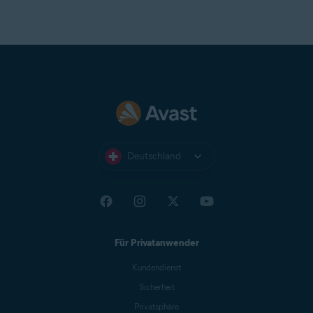
Zugriff auf
VPN Sichere Verbindung
. In der
kostenlosen Version von AvastOne ist der Zugriff
jedoch begrenzt. Falls Sie noch keine
kostenpflichtige Version von AvastOne besitzen,
zeigt Ihnen der Netzwerk-Inspektor
möglicherweise ein Angebot für das
Upgrade auf
AvastOne Premium
an, um unbegrenzten Zugriff
auf VPN Sichere Verbindung zu erhalten.
Deutschland
Für Privatanwender
Kundendienst
Sicherheit
Privatsphäre