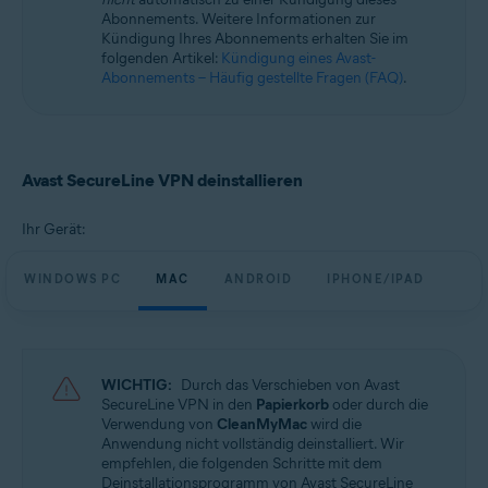
Betriebssysteme:
Abonnements. Weitere Informationen zur
Kündigung Ihres Abonnements erhalten Sie im
Microsoft Windows 11 Home/Pro/Enterprise/Education
folgenden Artikel:
Kündigung eines Avast-
Microsoft Windows 10 Home/Pro/Enterprise/Education – 32-/64-Bit
Abonnements – Häufig gestellte Fragen (FAQ)
.
Microsoft Windows 8.1 Home/Pro/Enterprise/Education – 32-/64-Bit
Microsoft Windows 8 Home/Pro/Enterprise/Education – 32-/64-Bit
Microsoft Windows 7 Home Basic/Home
Premium/Professional/Enterprise/Ultimate – Service Pack 1, 32-/64-Bit
Avast SecureLine VPN deinstallieren
Apple macOS 14.x (Sonoma)
Apple macOS 13.x (Ventura)
Apple macOS 12.x (Monterey)
Ihr Gerät:
Apple macOS 11.x (Big Sur)
Apple macOS 10.15.x (Catalina)
WINDOWS PC
MAC
ANDROID
IPHONE/IPAD
Apple macOS 10.14.x (Mojave)
Apple macOS 10.13.x (High Sierra)
Apple macOS 10.12.x (Sierra)
Google Android 6.0 (Marshmallow, API 23) oder höher
WICHTIG:
Durch das Verschieben von Avast
Apple iOS 14.0 oder höher
SecureLine VPN in den
Papierkorb
oder durch die
Verwendung von
CleanMyMac
wird die
Anwendung nicht vollständig deinstalliert. Wir
empfehlen, die folgenden Schritte mit dem
Deinstallationsprogramm von Avast SecureLine