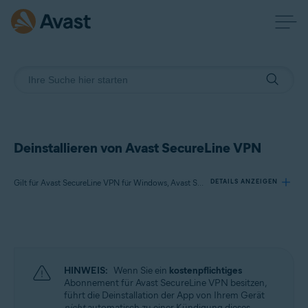
Deinstallieren von Avast SecureLine VPN
Gilt für Avast SecureLine VPN für Windows, Avast SecureLine VPN für Mac, Avast SecureLine VPN für Android, Avast SecureLine VPN für iOS
DETAILS ANZEIGEN
Produkte:
Avast SecureLine VPN 5.x für Windows
Avast SecureLine VPN 4.x für Mac
HINWEIS:
Wenn Sie ein
kostenpflichtiges
Avast SecureLine VPN 6.x für Android
Abonnement für Avast SecureLine VPN besitzen,
Avast SecureLine VPN 6.x für iOS
führt die Deinstallation der App von Ihrem Gerät
nicht
automatisch zu einer Kündigung dieses