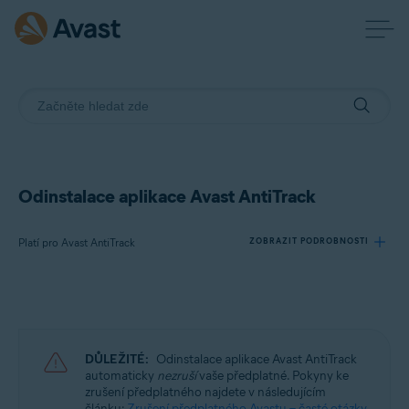
Odinstalace aplikace Avast AntiTrack
Platí pro Avast AntiTrack
ZOBRAZIT PODROBNOSTI
Produkty:
Avast AntiTrack
DŮLEŽITÉ:
Odinstalace aplikace Avast AntiTrack
Operační systémy:
automaticky
nezruší
vaše předplatné. Pokyny ke
zrušení předplatného najdete v následujícím
Windows, MacOS a Android
článku:
Zrušení předplatného Avastu – časté otázky