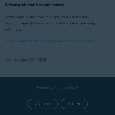
Řešení problémů bez odinstalace
Pokud máte nějaké problémy s aplikací Avast AntiTrack,
doporučujeme, abyste si před odinstalací přečetli následující
informace:
Řešení problémů s běžnými chybovými zprávami ohledně aktivace
Aktualizováno: 25. 2. 2025
Pomohl vám tento článek?
ANO
NE