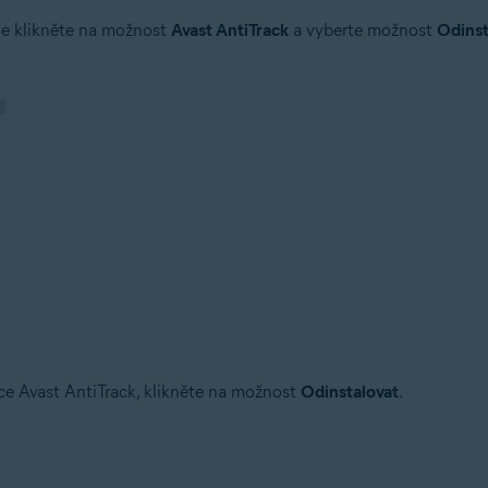
le klikněte na možnost
Avast AntiTrack
a vyberte možnost
Odins
ace Avast AntiTrack, klikněte na možnost
Odinstalovat
.