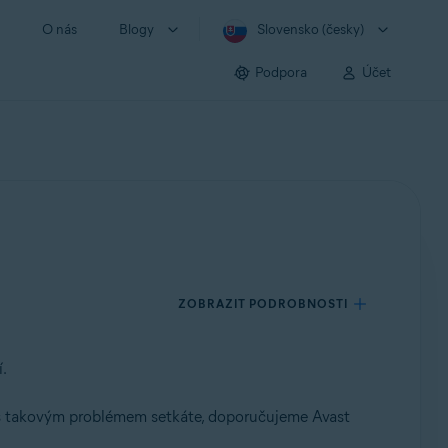
O nás
Blogy
Slovensko (česky)
Podpora
Účet
ZOBRAZIT PODROBNOSTI
.
e s takovým problémem setkáte, doporučujeme Avast