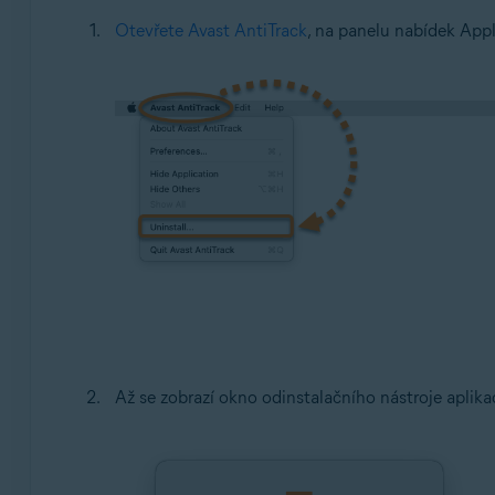
Otevřete Avast AntiTrack
, na panelu nabídek App
Až se zobrazí okno odinstalačního nástroje aplik