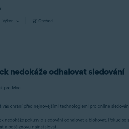
ři
Výkon
Obchod
ack nedokáže odhalovat sledování
ck pro Mac
á vás chrání před nejnovějšími technologiemi pro online sledování
ack nedokáže pokusy o sledování odhalovat a blokovat. Pokud s
at a poté znovu nainstalovat.