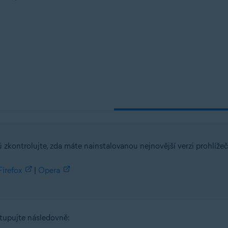
tion
tion – 32/64bitový
ý
ssional / Enterprise / Ultimate – Service Pack 1, 32/64bitový
zkontrolujte, zda máte nainstalovanou nejnovější verzi prohlížeč
Firefox
|
Opera
stupujte následovně: