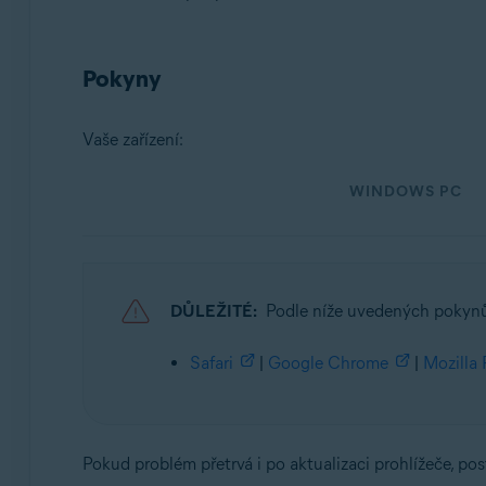
Operační systémy:
Pokyny
Microsoft Windows 11 Home / Pro / Enterprise / Educa
Microsoft Windows 10 Home / Pro / Enterprise / Educa
Microsoft Windows 8.1 / Pro / Enterprise – 32/64bitov
Vaše zařízení:
Microsoft Windows 8 / Pro / Enterprise – 32/64bitový
Microsoft Windows 7 Home Basic / Home Premium / Profe
WINDOWS PC
Apple macOS 12.x (Monterey)
Apple macOS 11.x (Big Sur)
Apple macOS 10.15.x (Catalina)
Apple macOS 10.14.x (Mojave)
DŮLEŽITÉ:
Podle níže uvedených pokynů 
Apple macOS 10.13.x (High Sierra)
Apple macOS 10.12.x (Sierra)
Safari
|
Google Chrome
|
Mozilla 
Apple Mac OS X 10.11.x (El Capitan)
Pokud problém přetrvá i po aktualizaci prohlížeče, po