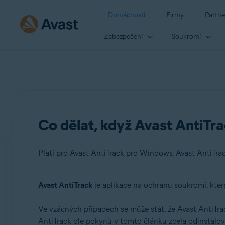
Domácnosti
Firmy
Partne
Zabezpečení
Soukromí
Co dělat, když Avast AntiTr
Platí pro Avast AntiTrack pro Windows, Avast AntiTra
Avast AntiTrack
je aplikace na ochranu soukromí, kter
Produkty:
Ve vzácných případech se může stát, že Avast AntiTr
Avast AntiTrack pro Windows 3.x
AntiTrack dle pokynů v tomto článku zcela odinstalov
Avast AntiTrack pro Mac 1.x