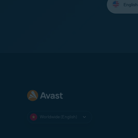
your
language:
Worldwide (English)