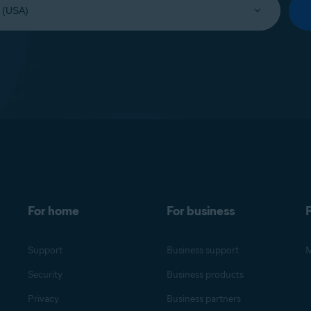
For home
For business
F
Support
Business support
M
Security
Business products
Privacy
Business partners