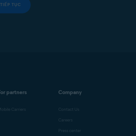
TIẾP TỤC
or partners
Company
obile Carriers
Contact Us
Careers
Press center