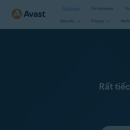
For home
For business
Fo
Security
Privacy
Perf
Rất tiế
Select