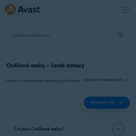
Ověřené weby – časté dotazy
Platí pro Avast Premium Security pro Windows
ZOBRAZIT PODROBNOSTI
ROZBALIT VŠE
Produkty:
Avast Premium Security 22.x pro Windows
Operační systémy:
Co jsou Ověřené weby?
Microsoft Windows 11 Home / Pro / Enterprise / Education