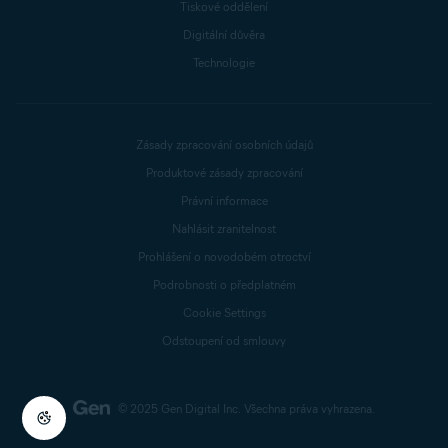
Tiskové oddělení
Digitální důvěra
Technologie
Zásady zpracování osobních údajů
Produktové zásady zpracování
Právní informace
Nahlásit zranitelnost
Prohlášení o novodobém otroctví
Podrobnosti o předplatném
Cookie Settings
Odstoupení od smlouvy
© 2025 Gen Digital Inc.
Všechna práva vyhrazena.