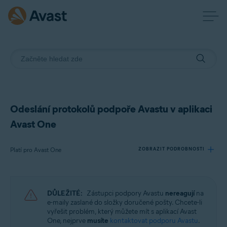
Odeslání protokolů podpoře Avastu v aplikaci
Avast One
Platí pro Avast One
ZOBRAZIT PODROBNOSTI
Produkty:
DŮLEŽITÉ:
Zástupci podpory Avastu
nereagují
na
Avast One
e-maily zaslané do složky doručené pošty. Chcete-li
vyřešit problém, který můžete mít s aplikací Avast
One, nejprve
musíte
kontaktovat podporu Avastu
.
Operační systémy: