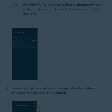
POZNÁMKA:
Volitelně zapněte
Povolit ladicí záznamy
, aby
aplikace mohla zachytit další technické informace pro řešení
problémů.
Zadejte své
ID případu podpory
a
Stručně popište svůj problém
do
příslušných polí, poté klepněte na
Odeslat
.