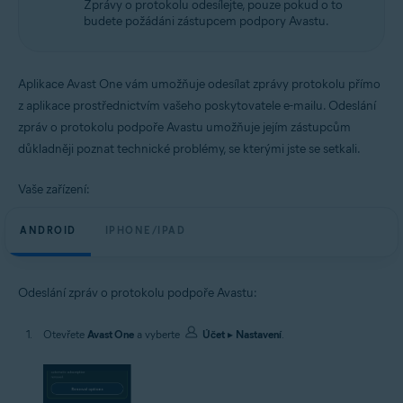
Zprávy o protokolu odesílejte, pouze pokud o to
Android a iOS
budete požádáni zástupcem podpory Avastu.
Aplikace Avast One vám umožňuje odesílat zprávy protokolu přímo
z aplikace prostřednictvím vašeho poskytovatele e-mailu. Odeslání
zpráv o protokolu podpoře Avastu umožňuje jejím zástupcům
důkladněji poznat technické problémy, se kterými jste se setkali.
Vaše zařízení:
ANDROID
IPHONE/IPAD
Odeslání zpráv o protokolu podpoře Avastu:
Otevřete
Avast One
a vyberte
Účet
▸
Nastavení
.