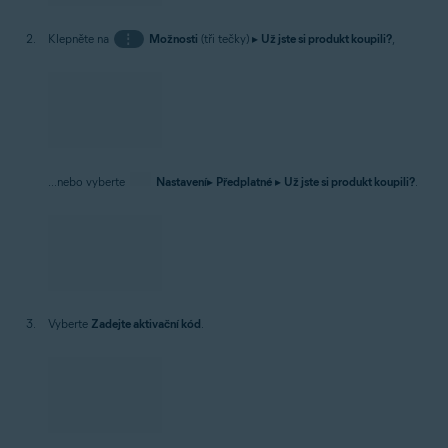
Klepněte na
⋮
Možnosti
(tři tečky) ▸
Už jste si produkt koupili?
,
...nebo vyberte
Nastavení
▸
Předplatné
▸
Už jste si produkt koupili?
.
Vyberte
Zadejte aktivační kód
.