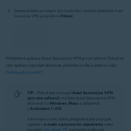
Zadejte přihlašovací údaje k účtu Avast, který obsahuje předplatné Avast
SecureLine VPN, a klepněte na
Přihlásit
.
Předplatné aplikace Avast SecureLine VPN je nyní aktivní. Pokud se
vám aplikaci nepodaří aktivovat, přečtěte si níže uvedenou část
Potřebujete poradit?
.
TIP:
Pokud jste si koupili
Avast SecureLine VPN
(pro více zařízení)
, můžete Avast SecureLine VPN
aktivovat na
Windows
,
Macu
a zařízeních
s
Androidem
či
iOS
.
Informace o tom, které předplatné jste si koupili,
najdete v
e-mailu s potvrzením objednávky
nebo
na svém
účtu Avast
, na kterém máte své