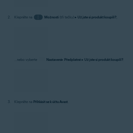
Klepněte na
⋮
Možnosti
(tři tečky) ▸
Už jste si produkt koupili?
,
...nebo vyberte
Nastavení
▸
Předplatné
▸
Už jste si produkt koupili?
.
Klepněte na
Přihlásit se k účtu Avast
.