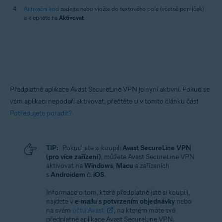
Aktivační kód
zadejte nebo vložte do textového pole (včetně pomlček)
a klepněte na
Aktivovat
.
Předplatné aplikace Avast SecureLine VPN je nyní aktivní. Pokud se
vám aplikaci nepodaří aktivovat, přečtěte si v tomto článku část
Potřebujete poradit?
.
TIP:
Pokud jste si koupili
Avast SecureLine VPN
(pro více zařízení)
, můžete Avast SecureLine VPN
aktivovat na
Windows
,
Macu
a zařízeních
s
Androidem
či
iOS
.
Informace o tom, které předplatné jste si koupili,
najdete v
e-mailu s potvrzením objednávky
nebo
na svém
účtu Avast
, na kterém máte své
předplatné aplikace Avast SecureLine VPN.