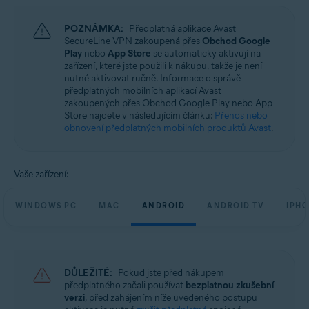
Operační systémy:
POZNÁMKA:
Předplatná aplikace Avast
Microsoft Windows 11 Home / Pro / Enterprise / Education
SecureLine VPN zakoupená přes
Obchod Google
Microsoft Windows 10 Home / Pro / Enterprise / Education – 32/64bitová
Play
nebo
App Store
se automaticky aktivují na
verze
zařízení, které jste použili k nákupu, takže je není
Microsoft Windows 8.1 / Pro / Enterprise – 32/64bitová verze
nutné aktivovat ručně. Informace o správě
Microsoft Windows 8 / Pro / Enterprise – 32/64bitový
předplatných mobilních aplikací Avast
Microsoft Windows 7 Home Basic / Home Premium / Professional /
zakoupených přes Obchod Google Play nebo App
Enterprise / Ultimate – Service Pack 1, 32/64bitový
Store najdete v následujícím článku:
Přenos nebo
obnovení předplatných mobilních produktů Avast
.
Apple macOS 14.x (Sonoma)
Apple macOS 13.x (Ventura)
Apple macOS 12.x (Monterey)
Apple macOS 11.x (Big Sur)
Vaše zařízení:
Apple macOS 10.15.x (Catalina)
Apple macOS 10.14.x (Mojave)
Apple macOS 10.13.x (High Sierra)
WINDOWS PC
MAC
ANDROID
ANDROID TV
IPHO
Apple macOS 10.12.x (Sierra)
Google Android 6.0 (Marshmallow, API 23) a novější
Apple iOS 14.0 a novější
DŮLEŽITÉ:
Pokud jste před nákupem
předplatného začali používat
bezplatnou zkušební
verzi
, před zahájením níže uvedeného postupu