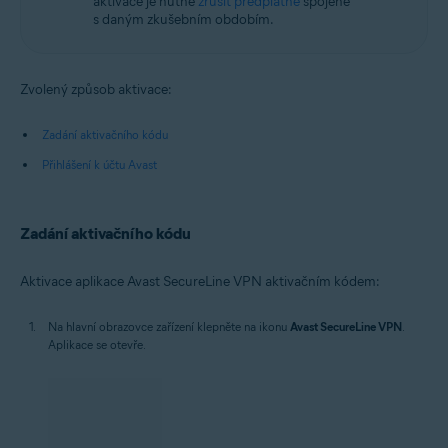
aktivace je nutné
zrušit předplatné
spojené
s daným zkušebním obdobím.
Zvolený způsob aktivace:
Zadání aktivačního kódu
Přihlášení k účtu Avast
Zadání aktivačního kódu
Aktivace aplikace Avast SecureLine VPN aktivačním kódem:
Na hlavní obrazovce zařízení klepněte na ikonu
Avast SecureLine VPN
.
Aplikace se otevře.