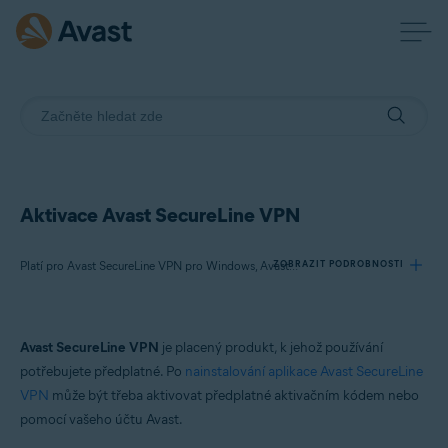
Aktivace Avast SecureLine VPN
ZOBRAZIT PODROBNOSTI
Platí pro Avast SecureLine VPN pro Windows, Avast SecureLine VPN pro Mac, Avast SecureLine VPN pro Android, Avast SecureLine VPN pro iOS
Produkty:
Avast SecureLine VPN
je placený produkt, k jehož používání
Avast SecureLine VPN 5.x pro Windows
potřebujete předplatné. Po
nainstalování aplikace Avast SecureLine
Avast SecureLine VPN 4.x pro Mac
VPN
může být třeba aktivovat předplatné aktivačním kódem nebo
Avast SecureLine VPN 6.x pro Android
pomocí vašeho účtu Avast.
Avast SecureLine VPN 6.x pro iOS