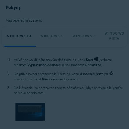
Microsoft Windows 11 Home / Pro / Enterprise / Education
Pokyny
Microsoft Windows 10 Home / Pro / Enterprise / Education – 32/64bitový
Microsoft Windows 8.1 / Pro / Enterprise – 32/64bitový
Váš operační systém:
Microsoft Windows 8 / Pro / Enterprise – 32/64bitový
Microsoft Windows 7 Home Basic / Home Premium / Professional /
Enterprise / Ultimate – Service Pack 1, 32/64bitový
WINDOWS
WINDOWS 10
WINDOWS 8
WINDOWS 7
Microsoft Windows Vista Home Basic / Home Premium / Business /
VISTA
Enterprise / Ultimate – Service Pack 2, 32/64bitový
Ve Windows klikněte pravým tlačítkem na ikonu
Start
, vyberte
možnost
Vypnutí nebo odhlášení
a pak možnost
Odhlásit se
.
Na přihlašovací obrazovce klikněte na ikonu
Usnadnění přístupu
a vyberte možnost
Klávesnice na obrazovce
.
Na klávesnici na obrazovce zadejte přihlašovací údaje správce a kliknutím
na šipku se přihlaste.