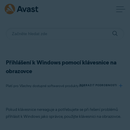
Přihlášení k Windows pomocí klávesnice na
obrazovce
ZOBRAZIT PODROBNOSTI
Platí pro Všechny dostupné softwarové produkty Avast
Produkty:
Pokud klávesnice nereaguje a potřebujete se při řešení problémů
Všechny dostupné softwarové produkty Avast
přihlásit k Windows jako správce, použijte klávesnici na obrazovce.
Operační systémy: