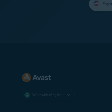
your
language:
Worldwide (English)