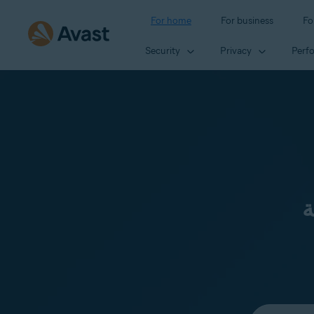
For home
For business
Fo
Security
Privacy
Perf
ة
Select