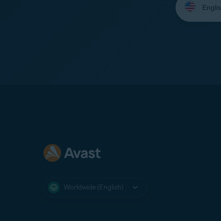
your
language:
Worldwide (English)