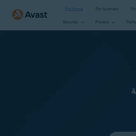
For home
For business
Fo
Security
Privacy
Perf
ة
Select