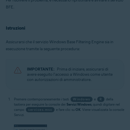
Per risolvere il problema, è necessario ripristinare e avviare il servizio
BFE.
Istruzioni
Assicurarsi che il servizio Windows Base Filtering Engine sia in
esecuzione tramite la seguente procedura:
IMPORTANTE:
Prima di iniziare, assicurarsi di
avere eseguito l'accesso a Windows come utente
con autorizzazioni di amministratore.
Premere contemporaneamente i tasti
Windows
e
R
della
tastiera per eseguire la console dei
Servizi Windows
, quindi digitare nel
campo
services.msc
e fare clic su
OK
. Viene visualizzata la console
Servizi.