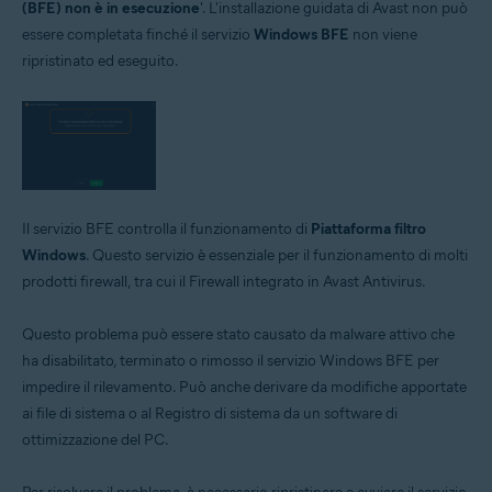
(BFE) non è in esecuzione
'. L'installazione guidata di Avast non può
essere completata finché il servizio
Windows BFE
non viene
Sistemi operativi:
ripristinato ed eseguito.
Microsoft Windows 11 Home / Pro / Enterprise / Education
Microsoft Windows 10 Home / Pro / Enterprise / Education - 32/64 bit
Microsoft Windows 8.1 / Pro / Enterprise - 32/64 bit
Microsoft Windows 8 / Pro / Enterprise - 32/64 bit
Microsoft Windows 7 Home Basic / Home Premium / Professional /
Enterprise / Ultimate - Service Pack 1 con aggiornamento cumulativo
Convenience Rollup, 32/64 bit
Il servizio BFE controlla il funzionamento di
Piattaforma filtro
Windows
. Questo servizio è essenziale per il funzionamento di molti
prodotti firewall, tra cui il Firewall integrato in Avast Antivirus.
Questo problema può essere stato causato da malware attivo che
ha disabilitato, terminato o rimosso il servizio Windows BFE per
impedire il rilevamento. Può anche derivare da modifiche apportate
ai file di sistema o al Registro di sistema da un software di
ottimizzazione del PC.