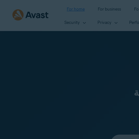
For home
For business
Fo
Security
Privacy
Perf
ة
Select