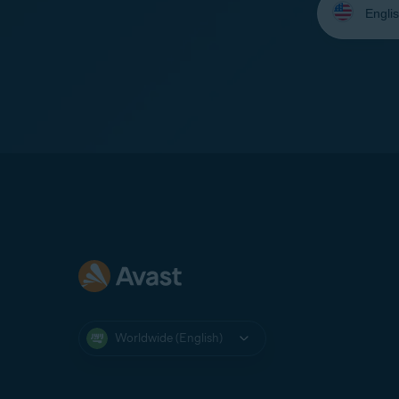
your
language:
Worldwide (English)