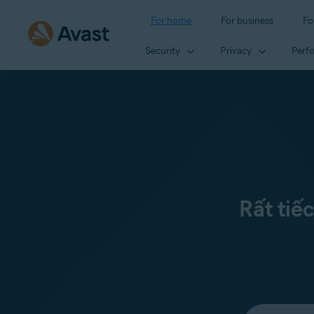
For home
For business
Fo
Security
Privacy
Perf
Rất tiế
Select