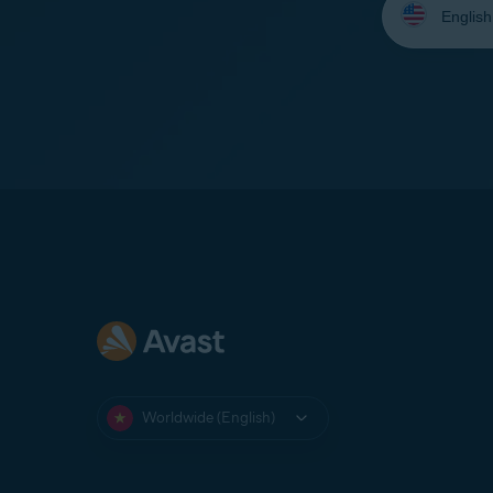
your
language:
Worldwide (English)