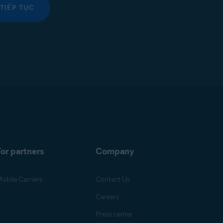
TIẾP TỤC
or partners
Company
obile Carriers
Contact Us
Careers
Press center