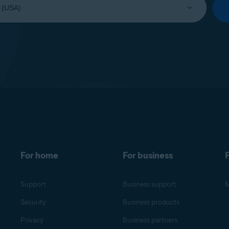
For home
For business
F
Support
Business support
M
Security
Business products
Privacy
Business partners