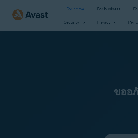
For home
For business
Fo
Security
Privacy
Perf
ขออภ
Select