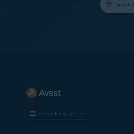
your
language:
Worldwide (English)