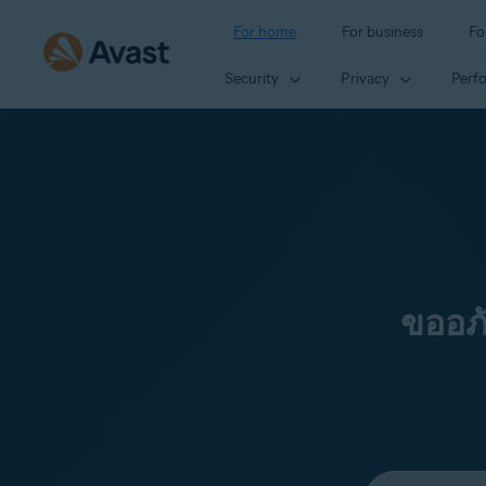
For home
For business
Fo
Security
Privacy
Perf
ขออภ
Select