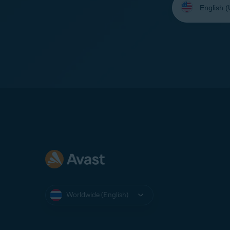
your
language:
Worldwide (English)