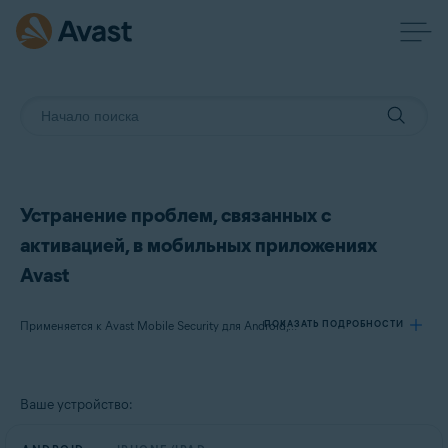
Устранение проблем, связанных с
активацией, в мобильных приложениях
Avast
ПОКАЗАТЬ ПОДРОБНОСТИ
Применяется к Avast Mobile Security для Android, Avast Cleanup для Android, Avast SecureLine VPN для Android, Avast Mobile Security для iOS, Avast SecureLine VPN для iOS
Продукты:
Ваше устройство:
Avast Mobile Security 23.x для Android
Avast Cleanup 23.x для Android