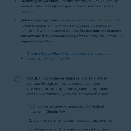
Смените учетную запись
: нажмите стрелку «вниз» и выберите
учетную запись Google, которая использовалась во время
покупки.
Добавьте учетную запись
: если учетная запись Google, которая
использовалась при покупке, не отображается, ее можно
добавить. См. инструкции в разделе
Как переключаться между
аккаунтами > В приложениях Google Play
в следующей статье из
справки Google Play
:
Справка Google Play
▸ Как добавлять и использовать
аккаунты в Google Play
СОВЕТ:
Если вы не уверены, какая учетная
запись Google использовалась во время
покупки, можно проверить, какие подписки
связаны с текущей учетной записью Google.
Откройте на своем устройстве с ОС Android
магазин
Google Play
.
Коснитесь значка профиля в правом верхнем углу.
Выберите пункт
Платежи и подписки
▸
Подписки
,